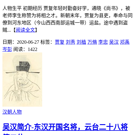
人物生平 初期经历 贾复年轻时勤奋好学，通晓《尚书》，被
老师李生称赞为将相之才。新朝末年，贾复为县吏，奉命与同
僚到河东地区（今山西西南部运城一带）运盐。途中遇到盗
贼...【
阅读全文
】
日期：2020-06-27
标签：
贾复
刘秀
刘植
万脩
李忠
吴汉
邓禹
岑彭
阅读：1422
汉朝人物
吴汉简介-东汉开国名将，云台二十八将