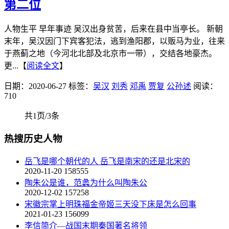
第二位
人物生平 早年事迹 吴汉出身贫苦，后来在县中当亭长。 新朝
末年，吴汉因门下宾客犯法，逃到渔阳郡，以贩马为业，往来
于燕蓟之地（今河北北部及北京市一带），交结各地豪杰。
更...【
阅读全文
】
日期：2020-06-27
标签：
吴汉
刘秀
邓禹
贾复
公孙述
阅读：
710
共1页/3条
热搜历史人物
岳飞是哪个朝代的人 岳飞是南宋的还是北宋的
2020-11-20
158555
陶朱公是谁，范蠡为什么叫陶朱公
2020-12-02
157258
宋徽宗掌上明珠福金帝姬三天没下床是怎么回事
2021-01-23
156099
李信简介—战国末期秦国著名将领