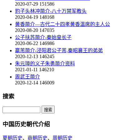
2020-07-29
151586
豹子头林冲简介-八十万禁军教头
2020-04-19
148168
黄香简介—古代二十四孝黄香温席的主人公
2020-08-20
147035
公子扶苏简介-秦始皇长子
2020-06-22
146986
嬴芾简介-泾阳君公子芾,秦昭襄王的弟弟
2020-12-13
146245
朱元璋的义子朱勇简介资料
2021-01-11
146210
周武王简介
2020-12-14
146009
搜索
中国历史朝代介绍
夏朝历史
、
商朝历史
、
周朝历史