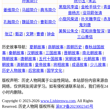
孙策简介
阮小五
|
朱武
黑旋风李逵
|
金枪手徐宁
|
青
姜维简介
|
马超简介
|
典韦简介
兽杨志
|
没羽箭张清
小旋风柴进
|
扑天雕李应
|
赤
孔融简介
|
魏延简介
|
曹彰简介
鬼刘唐
美髯公朱仝
|
花和尚鲁智深
|
张辽
|
甄宓
|
文聘
|
曹睿
|
钟会
三山黄信
历史故事导航：
夏朝故事
|
商朝故事
|
周朝历史
|
春秋战国故
事
|
秦朝故事
|
汉朝故事
|
三国故事
|
晋朝故事
|
南北朝故事
|
隋朝故事
|
唐朝故事
|
五代十国故事
|
宋朝故事
|
元朝故事
|
明
朝故事
|
清朝故事
|
皇帝故事
|
将相故事
|
成语故事
|
少儿故事
|
历史人物故事
|
后宫故事
|
国学文化
|
版权声明：历史人物网属于公益性网站，本站部份内容来源自
网络，仅供网友阅读学习。如有侵权请联系站长，我们将在24
小时内删除。
Copyright © 2023-2026
www.Lishirenwu.com
, All Rights
Reserved. 历史人物网 版权所有
渝ICP备2023002345号