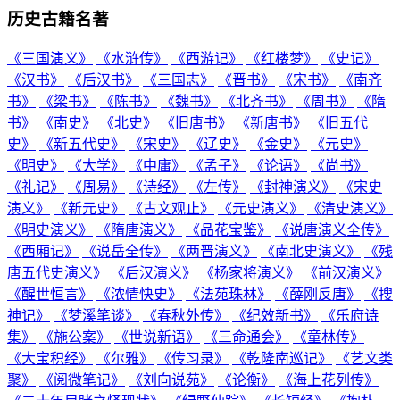
历史古籍名著
《三国演义》
《水浒传》
《西游记》
《红楼梦》
《史记》
《汉书》
《后汉书》
《三国志》
《晋书》
《宋书》
《南齐
书》
《梁书》
《陈书》
《魏书》
《北齐书》
《周书》
《隋
书》
《南史》
《北史》
《旧唐书》
《新唐书》
《旧五代
史》
《新五代史》
《宋史》
《辽史》
《金史》
《元史》
《明史》
《大学》
《中庸》
《孟子》
《论语》
《尚书》
《礼记》
《周易》
《诗经》
《左传》
《封神演义》
《宋史
演义》
《新元史》
《古文观止》
《元史演义》
《清史演义》
《明史演义》
《隋唐演义》
《品花宝鉴》
《说唐演义全传》
《西厢记》
《说岳全传》
《两晋演义》
《南北史演义》
《残
唐五代史演义》
《后汉演义》
《杨家将演义》
《前汉演义》
《醒世恒言》
《浓情快史》
《法苑珠林》
《薛刚反唐》
《搜
神记》
《梦溪笔谈》
《春秋外传》
《纪效新书》
《乐府诗
集》
《施公案》
《世说新语》
《三命通会》
《童林传》
《大宝积经》
《尔雅》
《传习录》
《乾隆南巡记》
《艺文类
聚》
《阅微笔记》
《刘向说苑》
《论衡》
《海上花列传》