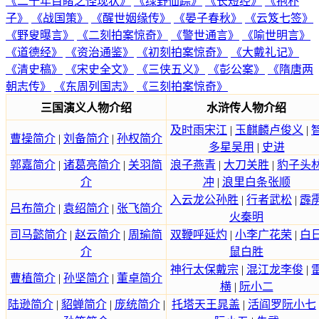
《二十年目睹之怪现状》
《绿野仙踪》
《长短经》
《抱朴
子》
《战国策》
《醒世姻缘传》
《晏子春秋》
《云笈七签》
《野叟曝言》
《二刻拍案惊奇》
《警世通言》
《喻世明言》
《道德经》
《资治通鉴》
《初刻拍案惊奇》
《大戴礼记》
《清史稿》
《宋史全文》
《三侠五义》
《彭公案》
《隋唐两
朝志传》
《东周列国志》
《三刻拍案惊奇》
三国演义人物介绍
水浒传人物介绍
及时雨宋江
|
玉麒麟卢俊义
|
曹操简介
|
刘备简介
|
孙权简介
多星吴用
|
史进
郭嘉简介
|
诸葛亮简介
|
关羽简
浪子燕青
|
大刀关胜
|
豹子头
介
冲
|
浪里白条张顺
入云龙公孙胜
|
行者武松
|
霹
吕布简介
|
袁绍简介
|
张飞简介
火秦明
司马懿简介
|
赵云简介
|
周瑜简
双鞭呼延灼
|
小李广花荣
|
白
介
鼠白胜
神行太保戴宗
|
混江龙李俊
|
曹植简介
|
孙坚简介
|
董卓简介
横
|
阮小二
陆逊简介
|
貂蝉简介
|
庞统简介
|
托塔天王晁盖
|
活阎罗阮小七