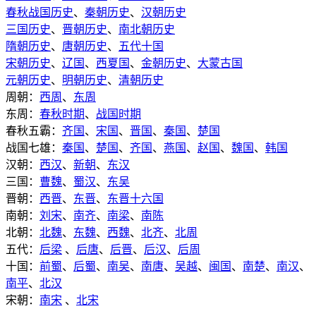
春秋战国历史
、
秦朝历史
、
汉朝历史
三国历史
、
晋朝历史
、
南北朝历史
隋朝历史
、
唐朝历史
、
五代十国
宋朝历史
、
辽国
、
西夏国
、
金朝历史
、
大蒙古国
元朝历史
、
明朝历史
、
清朝历史
周朝：
西周
、
东周
东周：
春秋时期
、
战国时期
春秋五霸：
齐国
、
宋国
、
晋国
、
秦国
、
楚国
战国七雄：
秦国
、
楚国
、
齐国
、
燕国
、
赵国
、
魏国
、
韩国
汉朝：
西汉
、
新朝
、
东汉
三国：
曹魏
、
蜀汉
、
东吴
晋朝：
西晋
、
东晋
、
东晋十六国
南朝：
刘宋
、
南齐
、
南梁
、
南陈
北朝：
北魏
、
东魏
、
西魏
、
北齐
、
北周
五代：
后梁
、
后唐
、
后晋
、
后汉
、
后周
十国：
前蜀
、
后蜀
、
南吴
、
南唐
、
吴越
、
闽国
、
南楚
、
南汉
、
南平
、
北汉
宋朝：
南宋
、
北宋