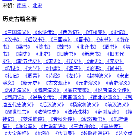
宋朝：
南宋
、
北宋
历史古籍名著
《三国演义》
《水浒传》
《西游记》
《红楼梦》
《史记》
《汉书》
《后汉书》
《三国志》
《晋书》
《宋书》
《南齐
书》
《梁书》
《陈书》
《魏书》
《北齐书》
《周书》
《隋
书》
《南史》
《北史》
《旧唐书》
《新唐书》
《旧五代
史》
《新五代史》
《宋史》
《辽史》
《金史》
《元史》
《明史》
《大学》
《中庸》
《孟子》
《论语》
《尚书》
《礼记》
《周易》
《诗经》
《左传》
《封神演义》
《宋史
演义》
《新元史》
《古文观止》
《元史演义》
《清史演义》
《明史演义》
《隋唐演义》
《品花宝鉴》
《说唐演义全传》
《西厢记》
《说岳全传》
《两晋演义》
《南北史演义》
《残
唐五代史演义》
《后汉演义》
《杨家将演义》
《前汉演义》
《醒世恒言》
《浓情快史》
《法苑珠林》
《薛刚反唐》
《搜
神记》
《梦溪笔谈》
《春秋外传》
《纪效新书》
《乐府诗
集》
《施公案》
《世说新语》
《三命通会》
《童林传》
《大宝积经》
《尔雅》
《传习录》
《乾隆南巡记》
《艺文类