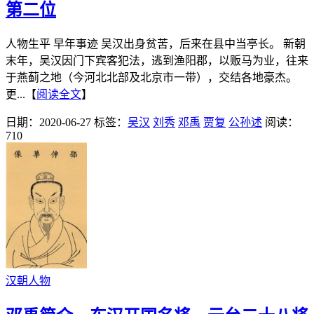
第二位
人物生平 早年事迹 吴汉出身贫苦，后来在县中当亭长。 新朝
末年，吴汉因门下宾客犯法，逃到渔阳郡，以贩马为业，往来
于燕蓟之地（今河北北部及北京市一带），交结各地豪杰。
更...【
阅读全文
】
日期：2020-06-27
标签：
吴汉
刘秀
邓禹
贾复
公孙述
阅读：
710
汉朝人物