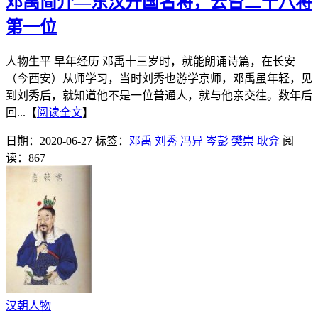
邓禹简介—东汉开国名将，云台二十八将
第一位
人物生平 早年经历 邓禹十三岁时，就能朗诵诗篇，在长安
（今西安）从师学习，当时刘秀也游学京师，邓禹虽年轻，见
到刘秀后，就知道他不是一位普通人，就与他亲交往。数年后
回...【
阅读全文
】
日期：2020-06-27
标签：
邓禹
刘秀
冯异
岑彭
樊崇
耿弇
阅
读：867
汉朝人物