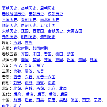
夏朝历史
、
商朝历史
、
周朝历史
春秋战国历史
、
秦朝历史
、
汉朝历史
三国历史
、
晋朝历史
、
南北朝历史
隋朝历史
、
唐朝历史
、
五代十国
宋朝历史
、
辽国
、
西夏国
、
金朝历史
、
大蒙古国
元朝历史
、
明朝历史
、
清朝历史
周朝：
西周
、
东周
东周：
春秋时期
、
战国时期
春秋五霸：
齐国
、
宋国
、
晋国
、
秦国
、
楚国
战国七雄：
秦国
、
楚国
、
齐国
、
燕国
、
赵国
、
魏国
、
韩国
汉朝：
西汉
、
新朝
、
东汉
三国：
曹魏
、
蜀汉
、
东吴
晋朝：
西晋
、
东晋
、
东晋十六国
南朝：
刘宋
、
南齐
、
南梁
、
南陈
北朝：
北魏
、
东魏
、
西魏
、
北齐
、
北周
五代：
后梁
、
后唐
、
后晋
、
后汉
、
后周
十国：
前蜀
、
后蜀
、
南吴
、
南唐
、
吴越
、
闽国
、
南楚
、
南汉
、
南平
、
北汉