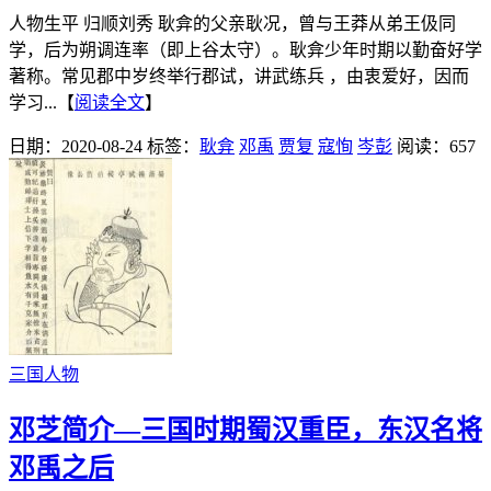
人物生平 归顺刘秀 耿弇的父亲耿况，曾与王莽从弟王伋同
学，后为朔调连率（即上谷太守）。耿弇少年时期以勤奋好学
著称。常见郡中岁终举行郡试，讲武练兵 ，由衷爱好，因而
学习...【
阅读全文
】
日期：2020-08-24
标签：
耿弇
邓禹
贾复
寇恂
岑彭
阅读：657
三国人物
邓芝简介—三国时期蜀汉重臣，东汉名将
邓禹之后