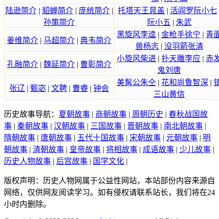
陆逊简介
|
貂蝉简介
|
庞统简介
|
托塔天王晁盖
|
活阎罗阮小七
孙策简介
阮小五
|
朱武
黑旋风李逵
|
金枪手徐宁
|
青
姜维简介
|
马超简介
|
典韦简介
兽杨志
|
没羽箭张清
小旋风柴进
|
扑天雕李应
|
赤
孔融简介
|
魏延简介
|
曹彰简介
鬼刘唐
美髯公朱仝
|
花和尚鲁智深
|
张辽
|
甄宓
|
文聘
|
曹睿
|
钟会
三山黄信
历史故事导航：
夏朝故事
|
商朝故事
|
周朝历史
|
春秋战国故
事
|
秦朝故事
|
汉朝故事
|
三国故事
|
晋朝故事
|
南北朝故事
|
隋朝故事
|
唐朝故事
|
五代十国故事
|
宋朝故事
|
元朝故事
|
明
朝故事
|
清朝故事
|
皇帝故事
|
将相故事
|
成语故事
|
少儿故事
|
历史人物故事
|
后宫故事
|
国学文化
|
版权声明：历史人物网属于公益性网站，本站部份内容来源自
网络，仅供网友阅读学习。如有侵权请联系站长，我们将在24
小时内删除。