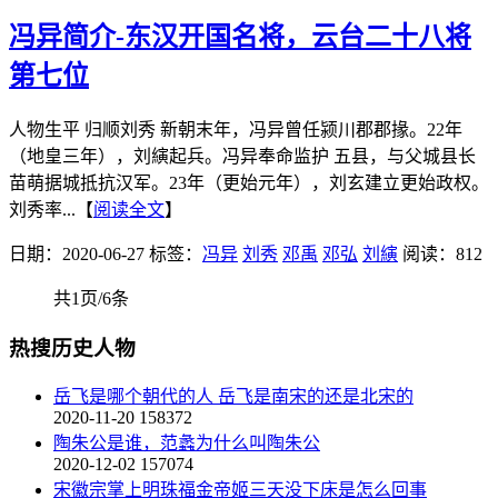
冯异简介-东汉开国名将，云台二十八将
第七位
人物生平 归顺刘秀 新朝末年，冯异曾任颍川郡郡掾。22年
（地皇三年），刘縯起兵。冯异奉命监护 五县，与父城县长
苗萌据城抵抗汉军。23年（更始元年），刘玄建立更始政权。
刘秀率...【
阅读全文
】
日期：2020-06-27
标签：
冯异
刘秀
邓禹
邓弘
刘縯
阅读：812
共1页/6条
热搜历史人物
岳飞是哪个朝代的人 岳飞是南宋的还是北宋的
2020-11-20
158372
陶朱公是谁，范蠡为什么叫陶朱公
2020-12-02
157074
宋徽宗掌上明珠福金帝姬三天没下床是怎么回事