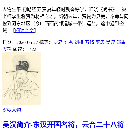
人物生平 初期经历 贾复年轻时勤奋好学，通晓《尚书》，被
老师李生称赞为将相之才。新朝末年，贾复为县吏，奉命与同
僚到河东地区（今山西西南部运城一带）运盐。途中遇到盗
贼...【
阅读全文
】
日期：2020-06-27
标签：
贾复
刘秀
刘植
万脩
李忠
吴汉
邓禹
岑彭
阅读：1422
汉朝人物
吴汉简介-东汉开国名将，云台二十八将