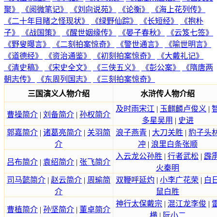
聚》
《阅微笔记》
《刘向说苑》
《论衡》
《海上花列传》
《二十年目睹之怪现状》
《绿野仙踪》
《长短经》
《抱朴
子》
《战国策》
《醒世姻缘传》
《晏子春秋》
《云笈七签》
《野叟曝言》
《二刻拍案惊奇》
《警世通言》
《喻世明言》
《道德经》
《资治通鉴》
《初刻拍案惊奇》
《大戴礼记》
《清史稿》
《宋史全文》
《三侠五义》
《彭公案》
《隋唐两
朝志传》
《东周列国志》
《三刻拍案惊奇》
三国演义人物介绍
水浒传人物介绍
及时雨宋江
|
玉麒麟卢俊义
|
曹操简介
|
刘备简介
|
孙权简介
多星吴用
|
史进
郭嘉简介
|
诸葛亮简介
|
关羽简
浪子燕青
|
大刀关胜
|
豹子头
介
冲
|
浪里白条张顺
入云龙公孙胜
|
行者武松
|
霹
吕布简介
|
袁绍简介
|
张飞简介
火秦明
司马懿简介
|
赵云简介
|
周瑜简
双鞭呼延灼
|
小李广花荣
|
白
介
鼠白胜
神行太保戴宗
|
混江龙李俊
|
曹植简介
|
孙坚简介
|
董卓简介
横
|
阮小二